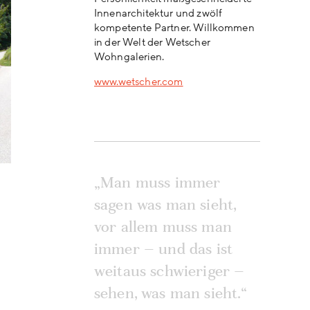
Innenarchitektur und zwölf
kompetente Partner. Willkommen
in der Welt der Wetscher
Wohngalerien.
www.wetscher.com
„Man muss immer
sagen was man sieht,
vor allem muss man
immer – und das ist
weitaus schwieriger –
sehen, was man sieht.“